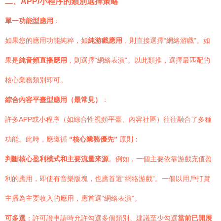
二、APP/小程序的類別選擇策略
單一功能型應用
：
如果您的應用功能純粹，如
純游戲應用
，則直接選擇“網絡游戲”。如
果是
純音頻直播應用
，則選擇“網絡表演”。以此類推，選擇最匹配的
核心業務類別即可。
綜合內容平臺型應用（最常見）
：
許多APP或小程序（如綜合性視頻平臺、內容社區）往往融合了多種
功能。此時，應遵循
“核心業務優先”
原則：
判斷核心盈利模式和主要流量來源
。例如，一個主要依靠游戲充值盈
利的應用，即使有音樂版塊，也應首選“網絡游戲”。一個以用戶打賞
主播為主要收入的應用，應首選“網絡表演”。
可多選
：許可證申請時允許勾選多個類別。建議至少勾選
當前已開展