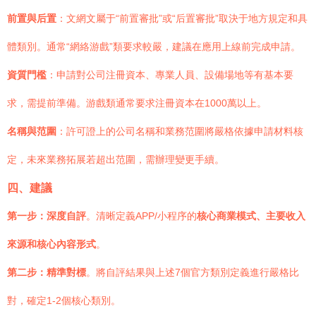
前置與后置
：文網文屬于“前置審批”或“后置審批”取決于地方規定和具
體類別。通常“網絡游戲”類要求較嚴，建議在應用上線前完成申請。
資質門檻
：申請對公司注冊資本、專業人員、設備場地等有基本要
求，需提前準備。游戲類通常要求注冊資本在1000萬以上。
名稱與范圍
：許可證上的公司名稱和業務范圍將嚴格依據申請材料核
定，未來業務拓展若超出范圍，需辦理變更手續。
四、建議
第一步：深度自評
。清晰定義APP/小程序的
核心商業模式、主要收入
來源和核心內容形式
。
第二步：精準對標
。將自評結果與上述7個官方類別定義進行嚴格比
對，確定1-2個核心類別。