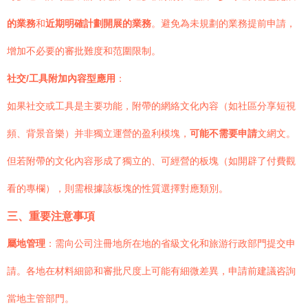
的業務
和
近期明確計劃開展的業務
。避免為未規劃的業務提前申請，
增加不必要的審批難度和范圍限制。
社交/工具附加內容型應用
：
如果社交或工具是主要功能，附帶的網絡文化內容（如社區分享短視
頻、背景音樂）并非獨立運營的盈利模塊，
可能不需要申請
文網文。
但若附帶的文化內容形成了獨立的、可經營的板塊（如開辟了付費觀
看的專欄），則需根據該板塊的性質選擇對應類別。
三、重要注意事項
屬地管理
：需向公司注冊地所在地的省級文化和旅游行政部門提交申
請。各地在材料細節和審批尺度上可能有細微差異，申請前建議咨詢
當地主管部門。